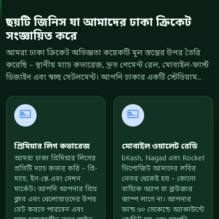
ছয়টি জিনিস যা আমাদের ঢাকা ক্রিকেট
সংজ্ঞায়িত করে
আমরা ঢাকা ক্রিকেট অভিজ্ঞতা কয়েকটি মূল স্তম্ভের উপর তৈরি
করেছি – স্থানীয় ম্যাচ কভারেজ, দ্রুত পেমেন্ট রেল, মোবাইল-ফার্স্ট
ডিজাইন এবং স্বচ্ছ সেটলমেন্ট। আপনি ঢাকার একটি স্টেডিয়াম...
প্রিমিয়ার লিগ কভারেজ
মোবাইল ওয়ালেট রেডি
আমরা ঢাকা প্রিমিয়ার লিগের
bKash, Nagad এবং Rocket
প্রতিটি ম্যাচ কভার করি – প্রি-
ডিপোজিট আমাদের লবির
ম্যাচ, ইন-প্লে এবং সেশন
ভেতর থেকেই হয় – কোনো
মার্কেট। আপনি আপনার প্রিয়
বাহ্যিক অ্যাপ বা ব্রাউজার
ক্লাব এবং খেলোয়াড়দের উপর
জাম্প লাগে না। আপনার
বেট করতে পারবেন এবং
ফান্ড ৬০ সেকেন্ডে অ্যাকাউন্টে