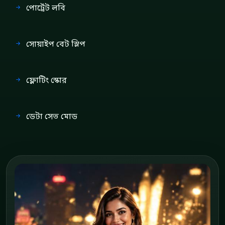
পোর্ট্রেট লবি
সোয়াইপ বেট স্লিপ
ফ্লোটিং স্কোর
ডেটা সেভ মোড