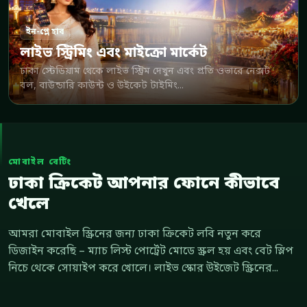
ইন-প্লে হাব
লাইভ স্ট্রিমিং এবং মাইক্রো মার্কেট
ঢাকা স্টেডিয়াম থেকে লাইভ স্ট্রিম দেখুন এবং প্রতি ওভারে নেক্সট
বল, বাউন্ডারি কাউন্ট ও উইকেট টাইমিং...
মোবাইল বেটিং
ঢাকা ক্রিকেট আপনার ফোনে কীভাবে
খেলে
আমরা মোবাইল স্ক্রিনের জন্য ঢাকা ক্রিকেট লবি নতুন করে
ডিজাইন করেছি – ম্যাচ লিস্ট পোর্ট্রেট মোডে স্ক্রল হয় এবং বেট স্লিপ
নিচে থেকে সোয়াইপ করে খোলে। লাইভ স্কোর উইজেট স্ক্রিনের...