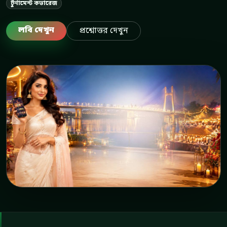
টুর্নামেন্ট কভারেজ
লবি দেখুন
প্রশ্নোত্তর দেখুন