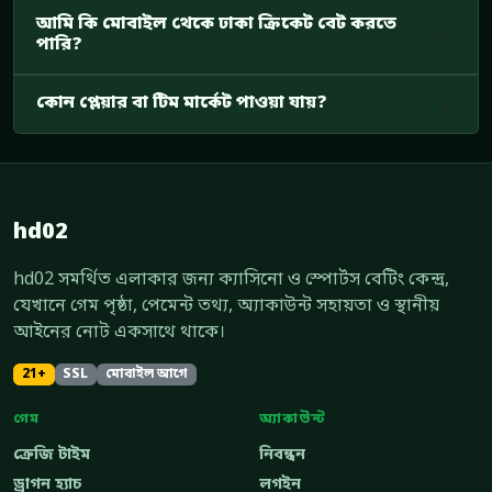
আমি কি মোবাইল থেকে ঢাকা ক্রিকেট বেট করতে
পারি?
কোন প্লেয়ার বা টিম মার্কেট পাওয়া যায়?
hd02
hd02 সমর্থিত এলাকার জন্য ক্যাসিনো ও স্পোর্টস বেটিং কেন্দ্র,
যেখানে গেম পৃষ্ঠা, পেমেন্ট তথ্য, অ্যাকাউন্ট সহায়তা ও স্থানীয়
আইনের নোট একসাথে থাকে।
21+
SSL
মোবাইল আগে
গেম
অ্যাকাউন্ট
ক্রেজি টাইম
নিবন্ধন
ড্রাগন হ্যাচ
লগইন