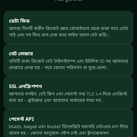
ডেটা ফিড
আমরা তিনটি স্বাধীন ক্রিকেট স্কোর প্রোভাইডার থেকে ঢাকা ম্যাচ ডেটা
পাই এবং সব ফিড ক্রস-চেক করে লাইভ অডস সেট করি।...
বেট লেজার
প্রতিটি ঢাকা ক্রিকেট বেট টাইমস্ট্যাম্প এবং ইউনিক ID সহ আমাদের
লেজারে লেখা হয় – পরে কোনো পরিবর্তন বা মুছে ফেলা...
SSL এনক্রিপশন
আপনার লগইন, বেট স্লিপ এবং পেমেন্ট তথ্য TLS ১.৩ দিয়ে এনক্রিপ্ট
করা হয় – ব্রাউজার এবং আমাদের সার্ভারের মধ্যে সব...
পেমেন্ট API
bKash, Nagad এবং Rocket ডিপোজিট সরাসরি গেটওয়ে API দিয়ে
প্রসেস হয় – কোনো ম্যানুয়াল স্টেপ নেই এবং ট্রানজেকশন