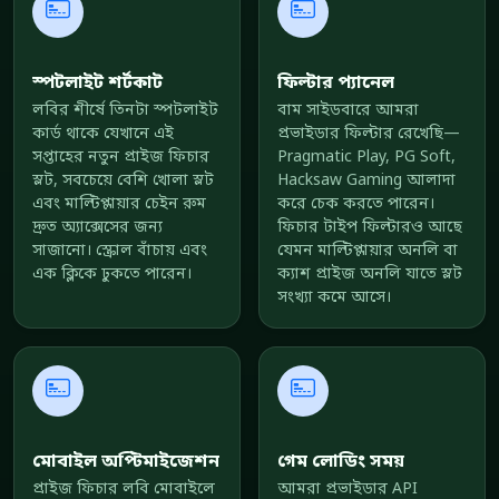
স্পটলাইট শর্টকাট
ফিল্টার প্যানেল
লবির শীর্ষে তিনটা স্পটলাইট
বাম সাইডবারে আমরা
কার্ড থাকে যেখানে এই
প্রভাইডার ফিল্টার রেখেছি—
সপ্তাহের নতুন প্রাইজ ফিচার
Pragmatic Play, PG Soft,
স্লট, সবচেয়ে বেশি খোলা স্লট
Hacksaw Gaming আলাদা
এবং মাল্টিপ্লায়ার চেইন রুম
করে চেক করতে পারেন।
দ্রুত অ্যাক্সেসের জন্য
ফিচার টাইপ ফিল্টারও আছে
সাজানো। স্ক্রোল বাঁচায় এবং
যেমন মাল্টিপ্লায়ার অনলি বা
এক ক্লিকে ঢুকতে পারেন।
ক্যাশ প্রাইজ অনলি যাতে স্লট
সংখ্যা কমে আসে।
মোবাইল অপ্টিমাইজেশন
গেম লোডিং সময়
প্রাইজ ফিচার লবি মোবাইলে
আমরা প্রভাইডার API