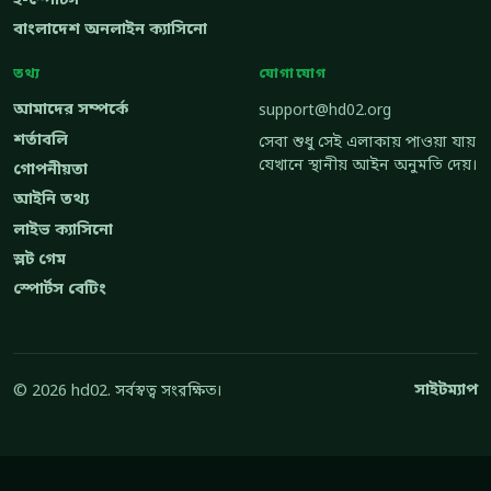
ই-স্পোর্টস
বাংলাদেশ অনলাইন ক্যাসিনো
তথ্য
যোগাযোগ
আমাদের সম্পর্কে
support@hd02.org
শর্তাবলি
সেবা শুধু সেই এলাকায় পাওয়া যায়
যেখানে স্থানীয় আইন অনুমতি দেয়।
গোপনীয়তা
আইনি তথ্য
লাইভ ক্যাসিনো
স্লট গেম
স্পোর্টস বেটিং
সাইটম্যাপ
© 2026 hd02. সর্বস্বত্ব সংরক্ষিত।