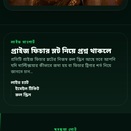
লাইভ সাপোর্ট
প্রাইজ ফিচার স্লট নিয়ে প্রশ্ন থাকলে
প্রতিটি প্রাইজ ফিচার স্লটের নিজস্ব রুল স্ক্রিন আছে তবে আপনি
যদি মাল্টিপ্লায়ার কীভাবে জমা হয় বা ফিচার ট্রিগার শর্ত নিয়ে
জানতে চান...
লাইভ চ্যাট
ইমেইল টিকিট
রুল স্ক্রিন
স্বচ্ছতা নোট