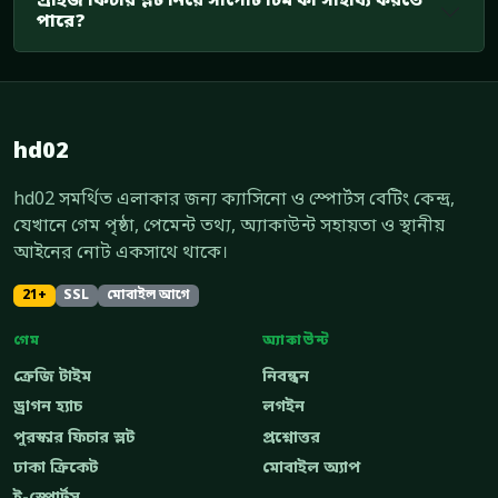
প্রাইজ ফিচার স্লট নিয়ে সাপোর্ট টিম কী সাহায্য করতে
পারে?
hd02
hd02 সমর্থিত এলাকার জন্য ক্যাসিনো ও স্পোর্টস বেটিং কেন্দ্র,
যেখানে গেম পৃষ্ঠা, পেমেন্ট তথ্য, অ্যাকাউন্ট সহায়তা ও স্থানীয়
আইনের নোট একসাথে থাকে।
21+
SSL
মোবাইল আগে
গেম
অ্যাকাউন্ট
ক্রেজি টাইম
নিবন্ধন
ড্রাগন হ্যাচ
লগইন
পুরস্কার ফিচার স্লট
প্রশ্নোত্তর
ঢাকা ক্রিকেট
মোবাইল অ্যাপ