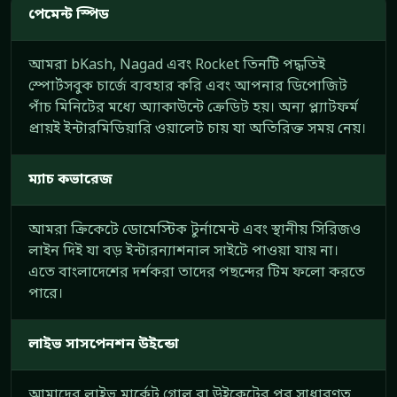
পেমেন্ট স্পিড
আমরা bKash, Nagad এবং Rocket তিনটি পদ্ধতিই
স্পোর্টসবুক চার্জে ব্যবহার করি এবং আপনার ডিপোজিট
পাঁচ মিনিটের মধ্যে অ্যাকাউন্টে ক্রেডিট হয়। অন্য প্ল্যাটফর্ম
প্রায়ই ইন্টারমিডিয়ারি ওয়ালেট চায় যা অতিরিক্ত সময় নেয়।
ম্যাচ কভারেজ
আমরা ক্রিকেটে ডোমেস্টিক টুর্নামেন্ট এবং স্থানীয় সিরিজও
লাইন দিই যা বড় ইন্টারন্যাশনাল সাইটে পাওয়া যায় না।
এতে বাংলাদেশের দর্শকরা তাদের পছন্দের টিম ফলো করতে
পারে।
লাইভ সাসপেনশন উইন্ডো
আমাদের লাইভ মার্কেট গোল বা উইকেটের পর সাধারণত