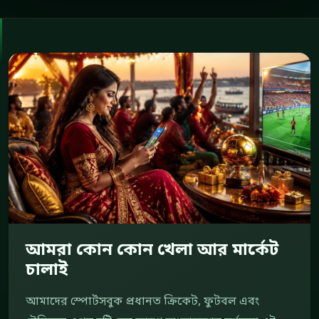
আমরা কোন কোন খেলা আর মার্কেট
চালাই
আমাদের স্পোর্টসবুক প্রধানত ক্রিকেট, ফুটবল এবং