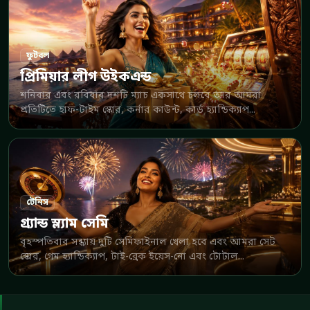
ফুটবল
প্রিমিয়ার লীগ উইকএন্ড
শনিবার এবং রবিবার দশটি ম্যাচ একসাথে চলবে আর আমরা
প্রতিটিতে হাফ-টাইম স্কোর, কর্নার কাউন্ট, কার্ড হ্যান্ডিক্যাপ...
টেনিস
গ্র্যান্ড স্ল্যাম সেমি
বৃহস্পতিবার সন্ধ্যায় দুটি সেমিফাইনাল খেলা হবে এবং আমরা সেট
স্কোর, গেম হ্যান্ডিক্যাপ, টাই-ব্রেক ইয়েস-নো এবং টোটাল...