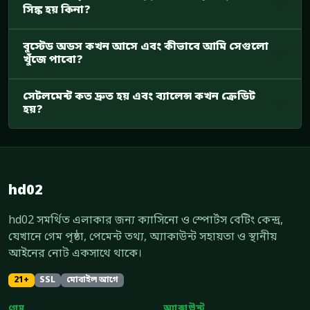
সিঙ্ক হয় কিনা?
বুস্টেড অডস কখন আসে এবং কীভাবে আমি সেগুলো
খুঁজে পাবো?
সেটলমেন্ট কত দ্রুত হয় এবং ব্যালেন্স কখন ক্রেডিট
হয়?
hd02
hd02 সমর্থিত এলাকার জন্য ক্যাসিনো ও স্পোর্টস বেটিং কেন্দ্র,
যেখানে গেম পৃষ্ঠা, পেমেন্ট তথ্য, অ্যাকাউন্ট সহায়তা ও স্থানীয়
আইনের নোট একসাথে থাকে।
21+
SSL
মোবাইল আগে
গেম
অ্যাকাউন্ট