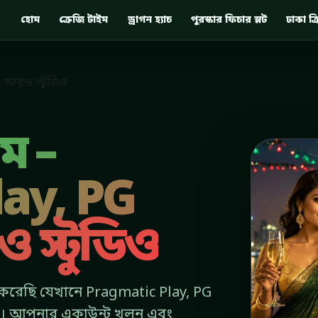
হোম
ক্রেজি টাইম
ড্রাগন হ্যাচ
পুরস্কার ফিচার স্লট
ঢাকা ক্
ং আরও স্টুডিও
ম –
ay, PG
 স্টুডিও
ি করেছি যেখানে Pragmatic Play, PG
। আপনার একাউন্ট খুলুন এবং