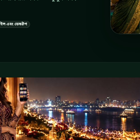
ইল এবং ডেস্কটপ