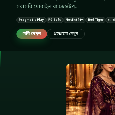
সরাসরি মোবাইল বা ডেস্কটপ...
Pragmatic Play
PG Soft
NetEnt রিল
Red Tiger
মোবা
লবি দেখুন
প্রশ্নোত্তর দেখুন