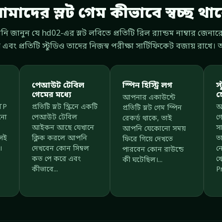
মাদের স্লট গেম কীভাবে স্বচ্ছ থা
জানুন যে hd02-এর স্লট লবিতে প্রতিটি রিল র‍্যান্ডম নাম্বার জেনার
এবং প্রতিটি স্টুডিও তাদের নিজস্ব পরীক্ষা সার্টিফিকেট বজায় রাখে। আ
পেআউট টেবিল
স্পিন হিস্ট্রি লগ
স
গেমের মধ্যে
হ
আপনার একাউন্টে
RTP
প্রতিটি স্লট স্ক্রিনে একটি
আ
প্রতিটি স্লট গেম স্পিন
নো
পেআউট টেবিল
গ
রেকর্ড থাকে, তাই
আইকন আছে যেখানে
সা
আপনি যেকোনো সময়
সেই
ক্লিক করলে আপনি
ত
ফিরে গিয়ে দেখতে
।
দেখবেন কোন সিম্বল
ন
পারবেন কোন রাউন্ডে
কত পে করে এবং
খ
কী ঘটেছিল।...
কীভাবে...
P