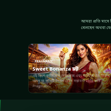
আমরা প্রতি মাসে 
খেলছেন অথবা যেগ
PRAGMATIC
Sweet Bonanza স্লট
এই রিলে ক্যাসকেড মেকানিক্স এবং মাল্টিপ্লায়ার ফিচার
আছে যা প্রতিটি স্পিনে চেইন সম্ভাবনা তৈরি করে।
Pragmatic...