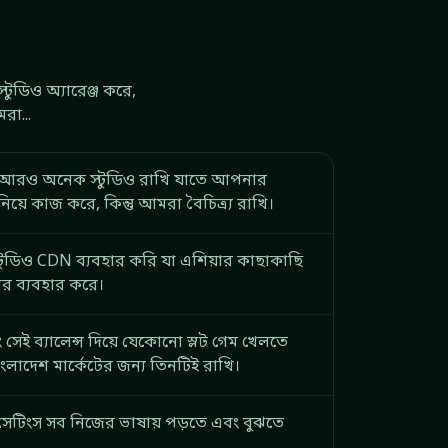
ুডিও অ্যারেঞ্জ করে,
রা...
ং আরও অনেক স্টুডিও রাখি যাতে আপনার
িয়ে কাজ করে, কিন্তু আমরা বৈচিত্র্য রাখি।
টুডিও CDN ব্যবহার করি যা এশিয়ার কাছাকাছি
ভার ব্যবহার করে।
 ব্যালেন্স দিয়ে যেকোনো স্লট গেম খেলতে
াংলাদেশ মার্কেটের জন্য তিনটিই রাখি।
ং সেটিংস সব নিজের ভাষায় পড়তে এবং বুঝতে