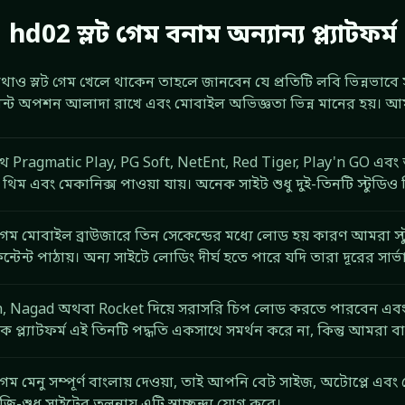
hd02 স্লট গেম বনাম অন্যান্য প্ল্যাটফর্ম
ও স্লট গেম খেলে থাকেন তাহলে জানবেন যে প্রতিটি লবি ভিন্নভাবে স্ট
ন্ট অপশন আলাদা রাখে এবং মোবাইল অভিজ্ঞতা ভিন্ন মানের হয়। আম
 Pragmatic Play, PG Soft, NetEnt, Red Tiger, Play'n GO এব
 থিম এবং মেকানিক্স পাওয়া যায়। অনেক সাইট শুধু দুই-তিনটি স্টুডিও ন
গেম মোবাইল ব্রাউজারে তিন সেকেন্ডের মধ্যে লোড হয় কারণ আমরা স্
ন্টেন্ট পাঠায়। অন্য সাইটে লোডিং দীর্ঘ হতে পারে যদি তারা দূরের সার্
Nagad অথবা Rocket দিয়ে সরাসরি চিপ লোড করতে পারবেন এবং সেই
প্ল্যাটফর্ম এই তিনটি পদ্ধতি একসাথে সমর্থন করে না, কিন্তু আমরা ব
গেম মেনু সম্পূর্ণ বাংলায় দেওয়া, তাই আপনি বেট সাইজ, অটোপ্লে এব