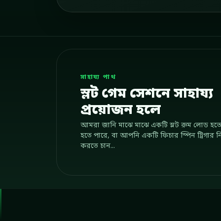
সাহায্য পাথ
স্লট গেম সেশনে সাহায্য
প্রয়োজন হলে
আমরা জানি মাঝে মাঝে একটি স্লট রুম লোড হতে
হতে পারে, বা আপনি একটি ফিচার স্পিন ট্রিগার নিয়
করতে চান...