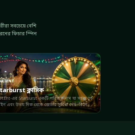
রীরা সবচেয়ে বেশি
রনের ফিচার স্পিন
NETENT
tarburst ক্লাসিক
etEnt-এর Starburst একটি পরিচিত নাম যা সহজ পে-
ইন এবং উভয় দিক থেকে জেতার সুবিধা দেয়। রিলে...