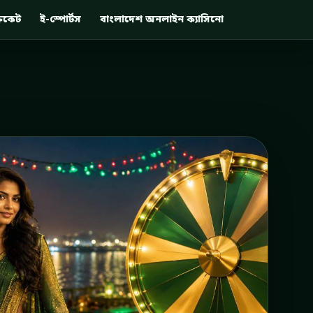
রিকেট
ই-স্পোর্টস
বাংলাদেশ অনলাইন ক্যাসিনো